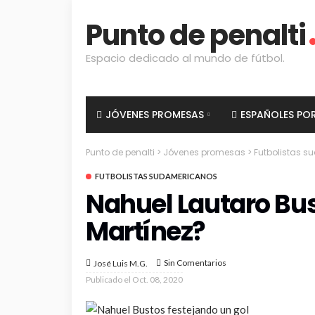
Punto de penalti
Espacio dedicado al mundo de fútbol.
JÓVENES PROMESAS
ESPAÑOLES PO
Punto de penalti
>
Jóvenes promesas
>
Futbolistas 
FUTBOLISTAS SUDAMERICANOS
Nahuel Lautaro Bus
Martínez?
Sin Comentarios
José Luis M.G.
Publicado el
Oct. 08, 2020