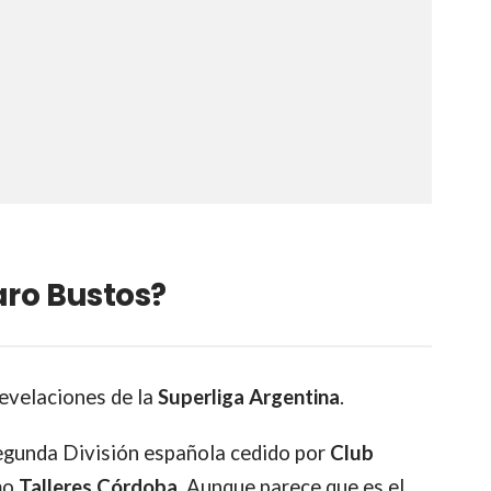
aro Bustos?
revelaciones de la
Superliga Argentina
.
egunda División española cedido por
Club
mo
Talleres Córdoba
. Aunque parece que es el