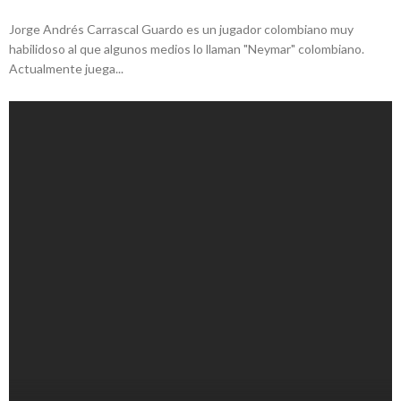
Jorge Andrés Carrascal Guardo es un jugador colombiano muy
habilidoso al que algunos medios lo llaman "Neymar" colombiano.
Actualmente juega...