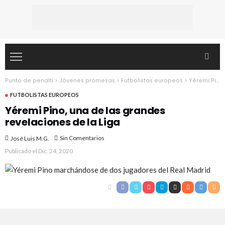
Punto de penalti
>
Jóvenes promesas
>
Futbolistas europeos
>
Yéremi Pino, una de las grandes revelaciones de la Liga
FUTBOLISTAS EUROPEOS
Yéremi Pino, una de las grandes
revelaciones de la Liga
Sin Comentarios
José Luis M.G.
Publicado el
Dic. 24, 2020