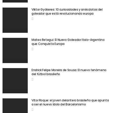
Viktor Gyökeres: 10 curiosidades y anécdotas del
goleador que está revolucionando europa
Mateo Retegui: El Nuevo Goleador Italo-Argentino
que Conquista Europa
Endrick Felipe Moreira de Sousa: El nuevo fenómeno
del fútbol brasileño
Vitor Roque: el joven delantero brasileño que apunta
a ser el nuevo ídolo del Barcelonismo