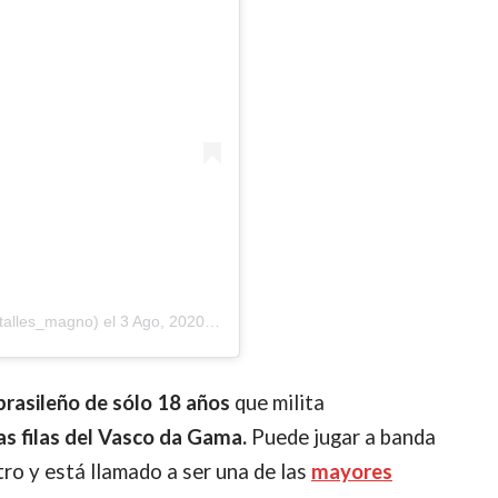
talles_magno)
el
3 Ago, 2020 a las 6:46 PDT
brasileño de sólo 18 años
que milita
las filas del Vasco da Gama.
Puede jugar a banda
ro y está llamado a ser una de las
mayores