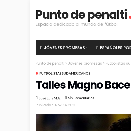
Punto de penalti
Espacio dedicado al mundo de fútbol.
JÓVENES PROMESAS
ESPAÑOLES PO
Punto de penalti
>
Jóvenes promesas
>
Futbolistas 
FUTBOLISTAS SUDAMERICANOS
Talles Magno Bace
Sin Comentarios
José Luis M.G.
Publicado el
Nov. 14, 2020