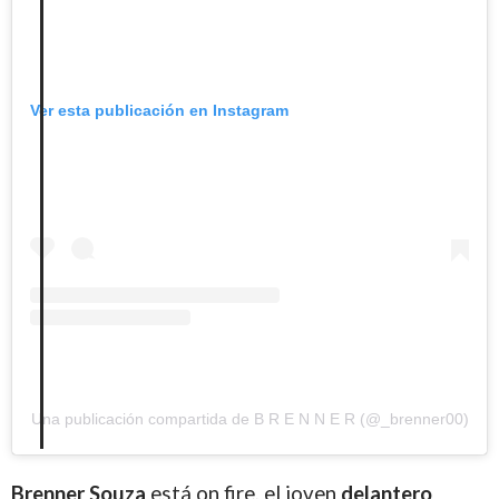
Ver esta publicación en Instagram
Una publicación compartida de B R E N N E R (@_brenner00)
Brenner Souza
está on fire, el joven
delantero