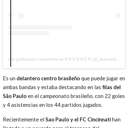
Una publicación compartida de B R E N N E R (@_brenner00)
el
1
Es un
delantero centro brasileño
que puede jugar en
ambas bandas y estaba destacando en las
filas del
São Paulo
en el campeonato brasileño, con 22 goles
y 4 asistencias en los 44 partidos jugados.
Recientemente el
Sao Paulo y el FC Cincinnati
han