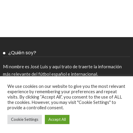
¿Quién soy?
Mi nombre es José Luis y aquí trato de traerte la información
más relevante del fútbol español e internacional.
We use cookies on our website to give you the most relevant
experience by remembering your preferences and repeat
Redes Sociales
visits. By clicking “Accept All”, you consent to the use of ALL
the cookies. However, you may visit "Cookie Settings" to
provide a controlled consent.
Cookie Settings
Accept All
Aviso legal y política de privacidad