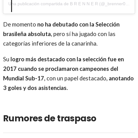
Una publicación compartida de B R E N N E R (@_brenner00)
el
1
De momento
no ha debutado con la Selección
brasileña absoluta,
pero sí ha jugado con las
categorías inferiores de la canarinha.
Su
logro más destacado con la selección fue en
2017 cuando se proclamaron campeones del
Mundial Sub-17,
con un papel destacado
, anotando
3 goles y dos asistencias.
Rumores de traspaso