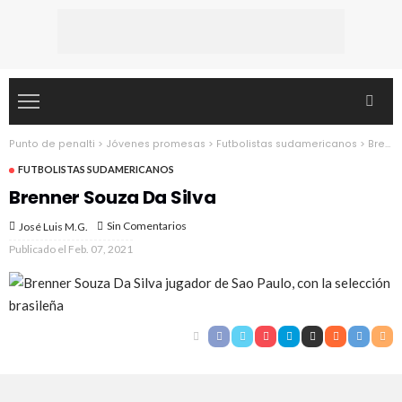
Punto de penalti
>
Jóvenes promesas
>
Futbolistas sudamericanos
>
Brenner Souza Da Silva
FUTBOLISTAS SUDAMERICANOS
Brenner Souza Da Silva
Sin Comentarios
José Luis M.G.
Publicado el
Feb. 07, 2021