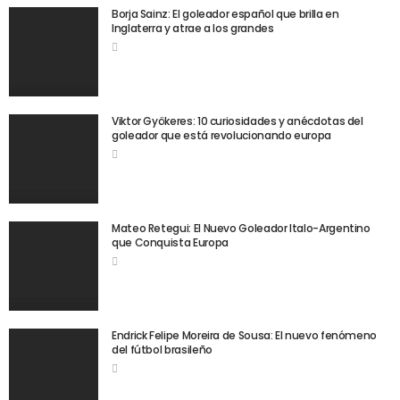
Borja Sainz: El goleador español que brilla en
Inglaterra y atrae a los grandes
Viktor Gyökeres: 10 curiosidades y anécdotas del
goleador que está revolucionando europa
Mateo Retegui: El Nuevo Goleador Italo-Argentino
que Conquista Europa
Endrick Felipe Moreira de Sousa: El nuevo fenómeno
del fútbol brasileño