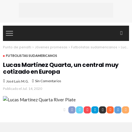
Punto de penalti
>
Jóvenes promesas
>
Futbolistas sudamericanos
>
Lucas Martínez Quarta, un central muy cotizado en Europa
FUTBOLISTAS SUDAMERICANOS
Lucas Martínez Quarta, un central muy
cotizado en Europa
Sin Comentarios
José Luis M.G.
Publicado el
Jul. 14, 2020