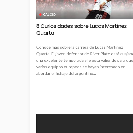
CALCIO
8 Curiosidades sobre Lucas Martínez
Quarta
Conoce más sobre la carrera de Lucas Martínez
Quarta. El joven defensor de River Plate está cuaja
una excelente temporada y le está valiendo para qu
varios equipos europeos se hayan interesado en
abordar el fichaje del argentino...