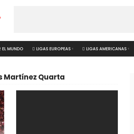
R EL MUNDO
LIGAS EUROPEAS
LIGAS AMERICANAS
as Martínez Quarta