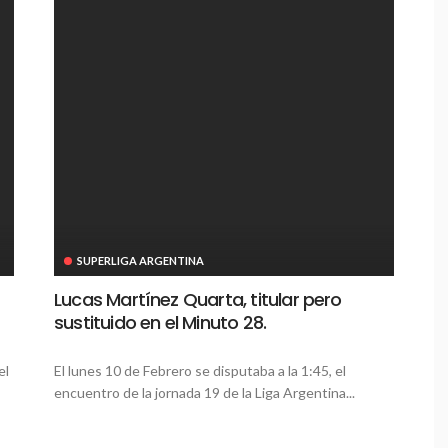
SUPERLIGA ARGENTINA
Lucas Martínez Quarta, titular pero
sustituido en el Minuto 28.
el
El lunes 10 de Febrero se disputaba a la 1:45, el
encuentro de la jornada 19 de la Liga Argentina...