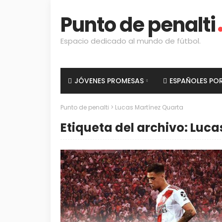
Punto de penalti
Espacio dedicado al mundo de fútbol.
JÓVENES PROMESAS
ESPAÑOLES PO
Punto de penalti
>
Lucas Martínez Quarta
Etiqueta del archivo: Luc