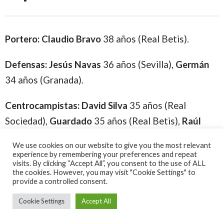
Portero:
Claudio Bravo
38 años (Real Betis).
Defensas:
Jesús Navas
36 años (Sevilla),
Germá
n
34 años (Granada).
Centrocampistas:
David Silva
35 años (Real
Sociedad),
Guardado
35 años (Real Betis),
Raúl
García
35 años (Athletic Bilbao),
Oier Sanjurjo
35
We use cookies on our website to give you the most relevant
años (Osasuna).
experience by remembering your preferences and repeat
visits. By clicking “Accept All”, you consent to the use of ALL
the cookies. However, you may visit "Cookie Settings" to
Delanteros:
Falcao
35 años(Rayo Vallecano),
Bacca
provide a controlled consent.
35 años (Villarreal),
Nolito
35 años (Celta).
Cookie Settings
Accept All