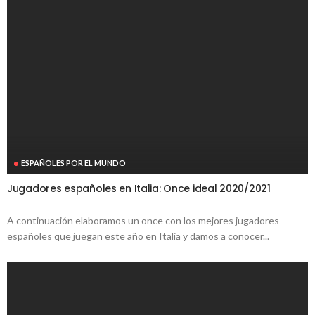
ESPAÑOLES POR EL MUNDO
Jugadores españoles en Italia: Once ideal 2020/2021
A continuación elaboramos un once con los mejores jugadores
españoles que juegan este año en Italia y damos a conocer...