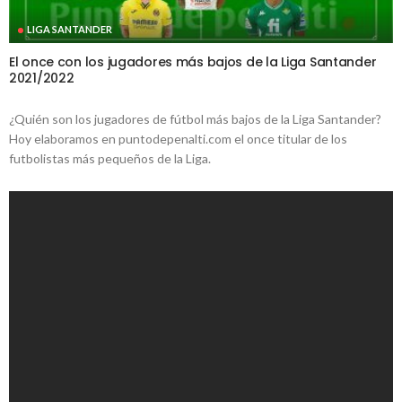
LIGA SANTANDER
El once con los jugadores más bajos de la Liga Santander
2021/2022
¿Quién son los jugadores de fútbol más bajos de la Liga Santander?
Hoy elaboramos en puntodepenalti.com el once titular de los
futbolistas más pequeños de la Liga.