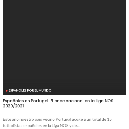
ESPAÑOLES POR EL MUNDO
Españoles en Portugal: El once nacional en la Liga NOS
2020/2021
Este año nuestro país vecino Portugal acoge a un total de 15
futbolistas españoles en la Liga NOS y de...