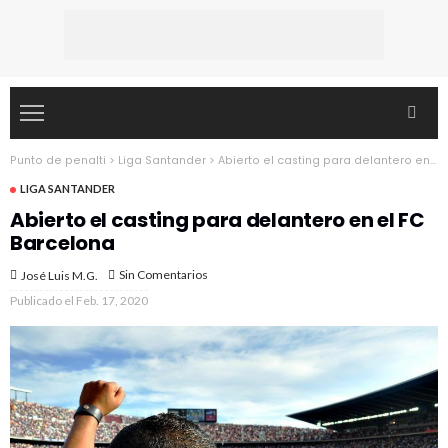
Punto de penalti
>
Liga Santander
>
Abierto el casting para delantero en el FC Barcelona
LIGA SANTANDER
Abierto el casting para delantero en el FC
Barcelona
Sin Comentarios
José Luis M.G.
Publicado el
Feb. 17, 2020