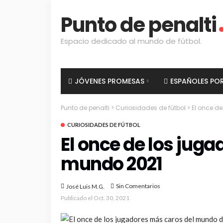
Punto de penalti
Espacio dedicado al mundo de fútbol.
JÓVENES PROMESAS
ESPAÑOLES PO
Punto de penalti
>
Curiosidades de fútbol
>
El once d
CURIOSIDADES DE FÚTBOL
El once de los jug
mundo 2021
Sin Comentarios
José Luis M.G.
Publicado el
Oct. 30, 2021