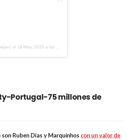
akjan)
el
16 May, 2020 a las 12:33 PDT
y-Portugal-75 millones de
o son Ruben Días y Marquinhos
con un valor de