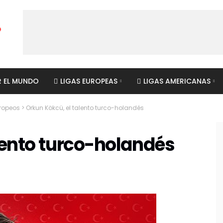
R EL MUNDO
LIGAS EUROPEAS
LIGAS AMERICANAS
uropeos
>
Orkun Kökcü, el talento turco-holandés
lento turco-holandés