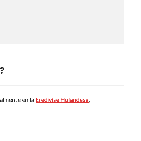
?
almente en la
Eredivise Holande
sa
,