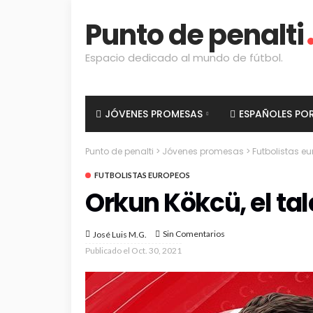
Punto de penalti
Espacio dedicado al mundo de fútbol.
JÓVENES PROMESAS
ESPAÑOLES PO
Punto de penalti
>
Jóvenes promesas
>
Futbolistas e
FUTBOLISTAS EUROPEOS
Orkun Kökcü, el ta
Sin Comentarios
José Luis M.G.
Publicado el
Oct. 30, 2021