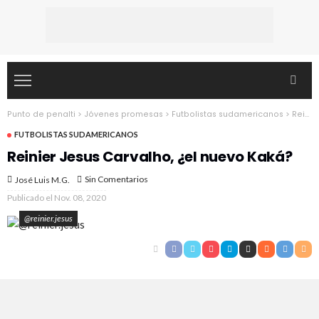
Punto de penalti
>
Jóvenes promesas
>
Futbolistas sudamericanos
>
Reinier Jesus Carvalho, ¿el nuevo Kaká?
FUTBOLISTAS SUDAMERICANOS
Reinier Jesus Carvalho, ¿el nuevo Kaká?
Sin Comentarios
José Luis M.G.
Publicado el
Nov. 08, 2020
@reinier.jesus