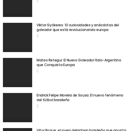
Viktor Gyökeres: 10 curiosidades y anécdotas del
goleador que está revolucionando europa
Mateo Retegui: El Nuevo Goleador Italo-Argentino
que Conquista Europa
Endrick Felipe Moreira de Sousa: El nuevo fenómeno
del fútbol brasileño
Vitor Roque: el joven delantero brasileño que apunta