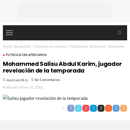
Punto de penalti
>
Jóvenes promesas
>
Futbolistas africanos
>
Mohammed Salisu Abdul Karim, jugador revelación de la temporada
FUTBOLISTAS AFRICANOS
Mohammed Salisu Abdul Karim, jugador
revelación de la temporada
Sin Comentarios
José Luis M.G.
Publicado el
Ene. 01, 2021