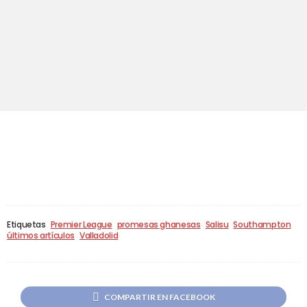
Etiquetas
Premier League
promesas ghanesas
Salisu
Southampton
últimos artículos
Valladolid
COMPARTIR EN FACEBOOK